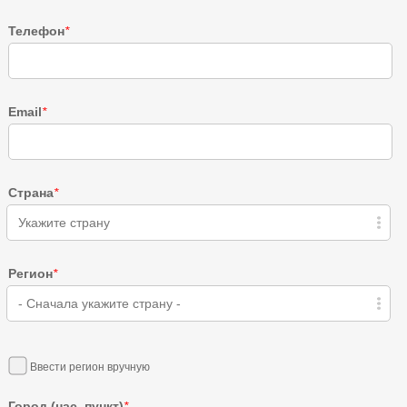
Телефон
*
Email
*
Страна
*
Укажите страну
Регион
*
- Сначала укажите страну -
Ввести регион вручную
Город (нас. пункт)
*